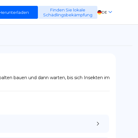
Finden Sie lokale
Herunterladen
DE
Schädlingsbekämpfung
EN
FR
ES
alten bauen und dann warten, bis sich Insekten im 