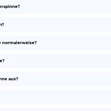
erspinne?
ES
n?
e normalerweise?
e?
inne aus?