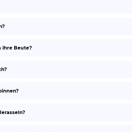
n?
 ihre Beute?
ch?
pinnen?
lerasseln?