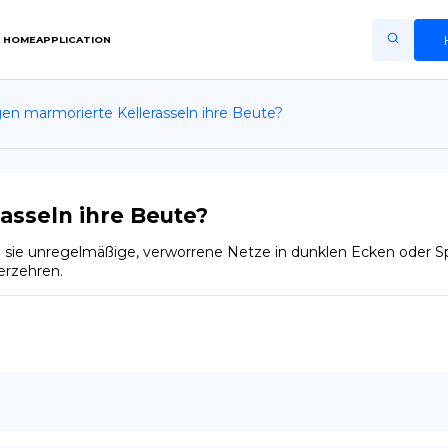
HOME
APPLICATION
en marmorierte Kellerasseln ihre Beute?
Home
Application
Terms of Use
asseln ihre Beute?
Privacy Policy
 sie unregelmäßige, verworrene Netze in dunklen Ecken oder Sp
erzehren.
DE
Copiright © Niro ID
EN
FR