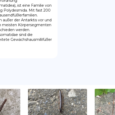
erordnung 
tidea), ist eine Familie von 
 Polydesmida. Mit fast 200 
usendfüßlerfamilien. 
außer der Antarktis vor und 
en meisten Körpersegmenten 
chieden werden. 
matidae sind die 
eitete Gewächshausmillifüßer 