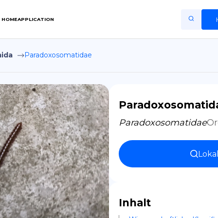
HOME
APPLICATION
ida
Paradoxosomatidae
Home
Application
Terms of Use
Paradoxosomatid
Privacy Policy
Paradoxosomatidae
Or
DE
Loka
Copiright © Niro ID
EN
Inhalt
FR