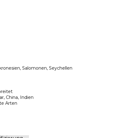
ikronesien, Salomonen, Seychellen

eitet

, China, Indien

te Arten
