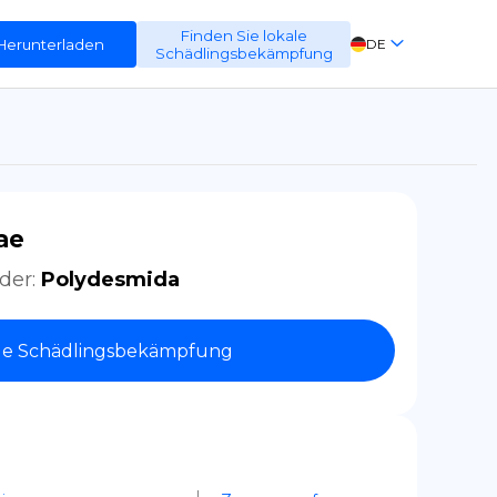
Finden Sie lokale
Herunterladen
DE
Schädlingsbekämpfung
EN
FR
ES
ae
der
:
Polydesmida
le Schädlingsbekämpfung