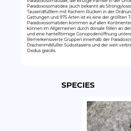
Paradoxosomatidae, die einzige Familie in der Unt
Paradoxosomatidea (auch bekannt als Strongylosoma
Tausendfüßlern mit flachem Rücken in der Ordnung
Gattungen und 975 Arten ist es eine der größten Ta
Paradoxosomatiden kommen auf allen Kontinenten 
können im Allgemeinen durch dorsale Rillen an d
und eine hantelförmige Gonopodenöffnung unters
Bemerkenswerte Gruppen innerhalb der Paradoxoso
Drachenmillifüßer Südostasiens und der weit verbr
Oxidus gracilis.
SPECIES