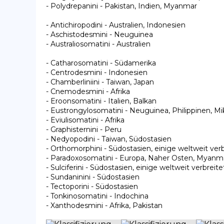
- Polydrepanini - Pakistan, Indien, Myanmar

- Antichiropodini - Australien, Indonesien

- Aschistodesmini - Neuguinea

- Australiosomatini - Australien

- Catharosomatini - Südamerika

- Centrodesmini - Indonesien

- Chamberliniini - Taiwan, Japan

- Cnemodesmini - Afrika

- Eroonsomatini - Italien, Balkan

- Eustrongylosomatini - Neuguinea, Philippinen, M
- Eviulisomatini - Afrika

- Graphisternini - Peru

- Nedyopodini - Taiwan, Südostasien

- Orthomorphini - Südostasien, einige weltweit verbr
- Paradoxosomatini - Europa, Naher Osten, Myanmar
- Sulciferini - Südostasien, einige weltweit verbreite
- Sundaninini - Südostasien

- Tectoporini - Südostasien

- Tonkinosomatini - Indochina

- Xanthodesmini - Afrika, Pakistan