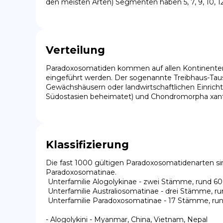
den meisten Arten) Segmenten haben 5, 7, 9, 10, 12
Verteilung
Paradoxosomatiden kommen auf allen Kontinenten 
eingeführt werden. Der sogenannte Treibhaus-Tausen
Gewächshäusern oder landwirtschaftlichen Einricht
Südostasien beheimatet) und Chondromorpha xantho
Klassifizierung
Die fast 1000 gültigen Paradoxosomatidenarten sin
Paradoxosomatinae.

 Unterfamilie Alogolykinae - zwei Stämme, rund 60 Arten, Zentral-, Süd- und Südostasien

 Unterfamilie Australiosomatinae - drei Stämme, rund 140 Arten, Südostasien und Ozeanien

 Unterfamilie Paradoxosomatinae - 17 Stämme, rund 760 Arten, weltweit

- Alogolykini - Myanmar, China, Vietnam, Nepal
