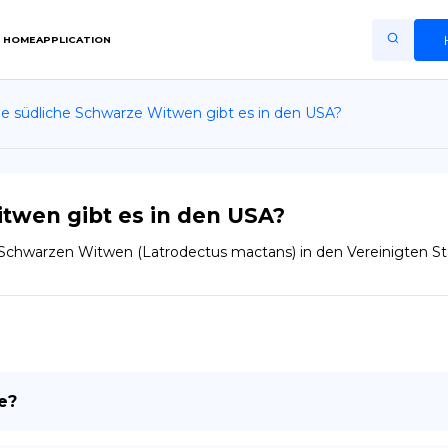
HOME
APPLICATION
le südliche Schwarze Witwen gibt es in den USA?
Home
Application
Terms of Use
itwen gibt es in den USA?
Privacy Policy
 Schwarzen Witwen (Latrodectus mactans) in den Vereinigten Staa
DE
Copiright © Niro ID
EN
e?
FR