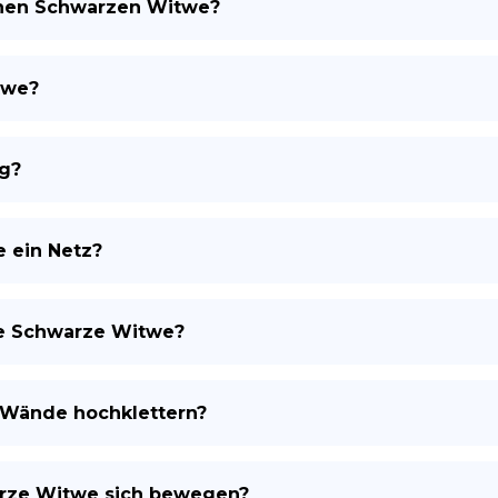
chen Schwarzen Witwe?
twe?
ig?
 ein Netz?
che Schwarze Witwe?
 Wände hochklettern?
arze Witwe sich bewegen?