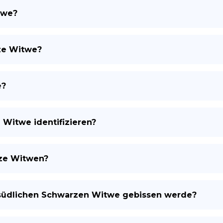
twe?
ES
ze Witwe?
e?
 Witwe identifizieren?
rze Witwen?
r südlichen Schwarzen Witwe gebissen werde?