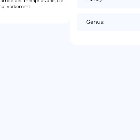
amilie der Theraphosidae, die 
ico) vorkommt.
Genus
: