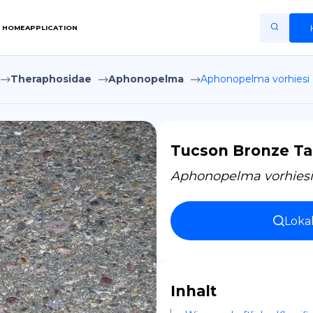
HOME
APPLICATION
Theraphosidae
Aphonopelma
Aphonopelma vorhiesi
Home
Application
Terms of Use
Tucson Bronze Ta
Privacy Policy
Aphonopelma vorhiesi
DE
Loka
Copiright © Niro ID
EN
Inhalt
FR