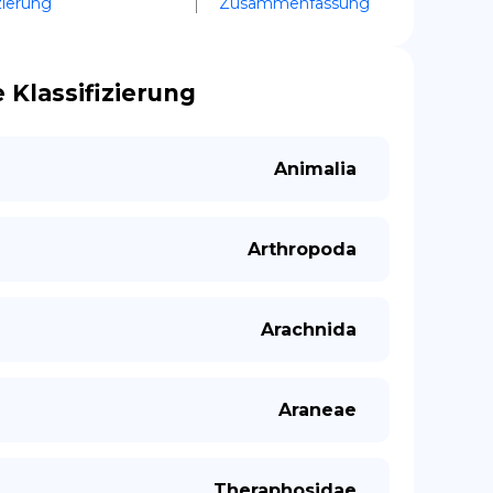
zierung
Zusammenfassung
 Klassifizierung
Animalia
Arthropoda
Arachnida
Araneae
Theraphosidae