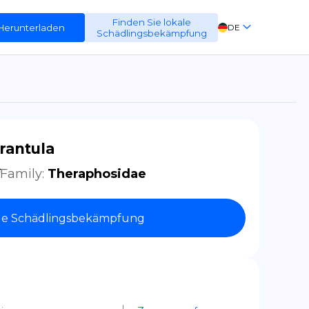
Finden Sie lokale
Herunterladen
DE
Schädlingsbekämpfung
EN
FR
ES
rantula
Family
:
Theraphosidae
le Schädlingsbekämpfung