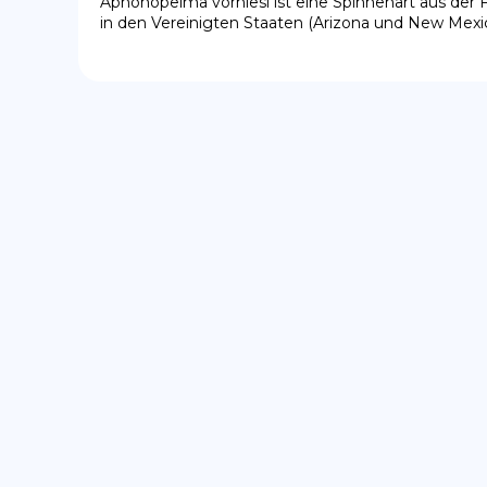
Aphonopelma vorhiesi ist eine Spinnenart aus der F
in den Vereinigten Staaten (Arizona und New Mex