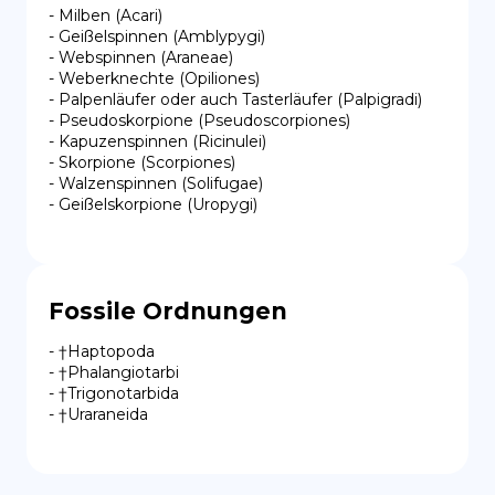
- Milben (Acari)

- Geißelspinnen (Amblypygi)

- Webspinnen (Araneae)

- Weberknechte (Opiliones)

- Palpenläufer oder auch Tasterläufer (Palpigradi)

- Pseudoskorpione (Pseudoscorpiones)

- Kapuzenspinnen (Ricinulei)

- Skorpione (Scorpiones)

- Walzenspinnen (Solifugae)

- Geißelskorpione (Uropygi)
Fossile Ordnungen
- †Haptopoda

- †Phalangiotarbi

- †Trigonotarbida

- †Uraraneida