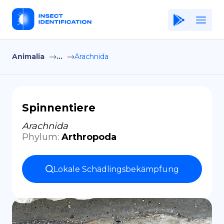
Animalia
...
Arachnida
Home
Application
Terms of Use
Spinnentiere
Privacy Policy
Arachnida
Phylum
:
Arthropoda
DE
Copiright © Niro ID
Lokale Schädlingsbekämpfung
EN
FR