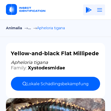
Animalia
...
Apheloria tigana
Home
Application
Terms of Use
Yellow-and-black Flat Millipede
Privacy Policy
Apheloria tigana
Family
:
Xystodesmidae
DE
Copiright © Niro ID
Lokale Schädlingsbekämpfung
EN
FR