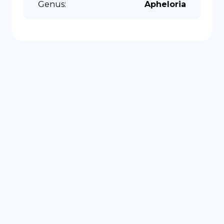
Genus
:
Apheloria