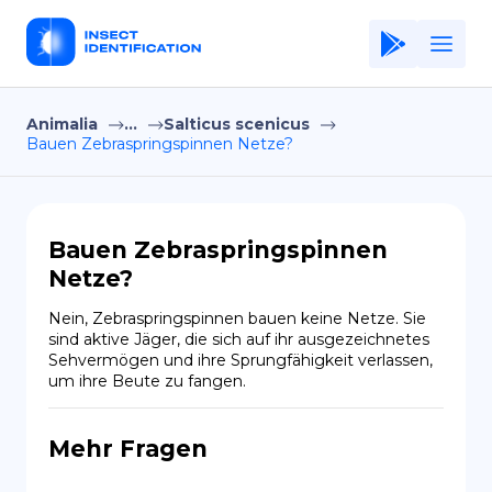
Animalia
...
Salticus scenicus
Home
Bauen Zebraspringspinnen Netze?
Application
Terms of Use
Bauen Zebraspringspinnen
Privacy Policy
Netze?
DE
Nein, Zebraspringspinnen bauen keine Netze. Sie 
sind aktive Jäger, die sich auf ihr ausgezeichnetes 
Copiright © Niro ID
Sehvermögen und ihre Sprungfähigkeit verlassen, 
um ihre Beute zu fangen.
EN
Mehr Fragen
FR