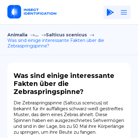
Animalia
...
Salticus scenicus
Home
Was sind einige interessante Fakten über die
Zebraspringspinne?
Application
Terms of Use
Privacy Policy
Was sind einige interessante
Fakten über die
DE
Zebraspringspinne?
Copiright © Niro ID
Die Zebraspringspinne (Salticus scenicus) ist 
bekannt für ihr auffälliges schwarz-weiß gestreiftes 
EN
Muster, das dem eines Zebras ähnelt. Diese 
Spinnen haben ein ausgezeichnetes Sehvermögen 
und sind in der Lage, bis zu 50 Mal ihre Körperlänge 
zu springen, um ihre Beute zu fangen.
FR