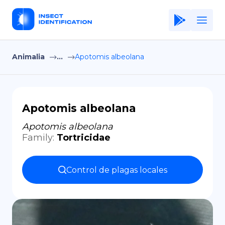
Animalia
...
Apotomis albeolana
Home
Application
Terms of Use
Apotomis albeolana
Privacy Policy
Apotomis albeolana
Family
:
Tortricidae
ES
Copiright © Niro ID
Control de plagas locales
EN
FR