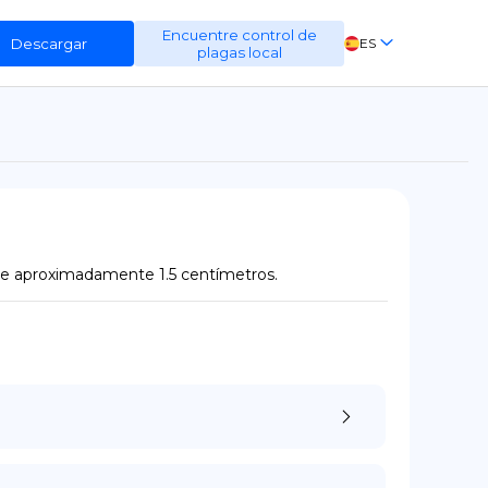
Encuentre control de
Descargar
ES
plagas local
EN
FR
DE
de aproximadamente 1.5 centímetros.