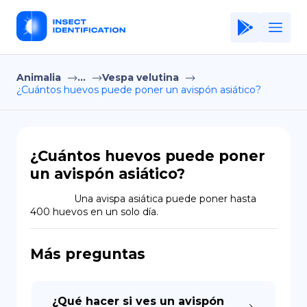
Animalia
...
Vespa velutina
Home
¿Cuántos huevos puede poner un avispón asiático?
Application
Terms of Use
¿Cuántos huevos puede poner
Privacy Policy
un avispón asiático?
ES
                Una avispa asiática puede poner hasta 
400 huevos en un solo día.
Copiright © Niro ID
Más preguntas
EN
FR
¿Qué hacer si ves un avispón