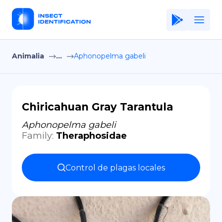
Animalia
...
Aphonopelma gabeli
Home
Application
Terms of Use
Chiricahuan Gray Tarantula
Privacy Policy
Aphonopelma gabeli
Family
:
Theraphosidae
ES
Copiright © Niro ID
Control de plagas locales
EN
FR