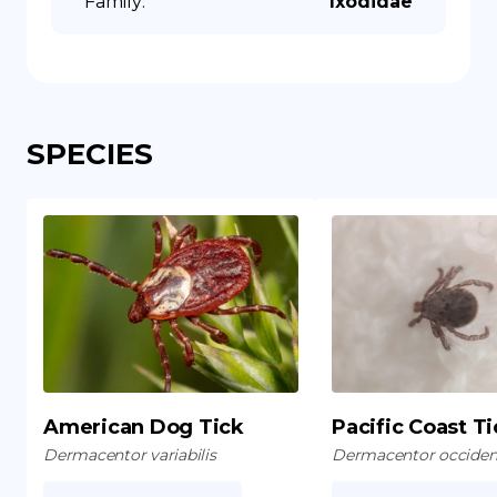
Family
:
Ixodidae
SPECIES
American Dog Tick
Pacific Coast T
Dermacentor variabilis
Dermacentor occident