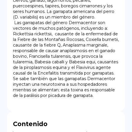
ciervos, ganado, lagomorfos, pecaríes, 
puercoespines, tapires, boregos cimarrones y los 
seres humanos. La garrapata americana del perro 
(D. variabilis) es un miembro del género.

 Las garrapatas del género Dermacentor son 
vectores de muchos patógenos, incluyendo a: 
Rickettsia rickettsii,  causante de la enfermedad de 
la Fiebre de las Montañas Rocosas, Coxiella burnetii, 
causante de la fiebre Q, Anaplasma marginale, 
responsable de causar anaplasmosis en el ganado 
bovino, Francisella tularensis, que provoca la 
tularemia, Babesia caballi y Babesia equi, causantes 
de la piroplasmosis equina y el Flavivirus agente 
causal de la Encefalitis transmitida por garrapatas. 
Se sabe también que las garrapatas Dermacentor 
inyectan una neurotoxina a sus hospedadores 
mientras se alimentan; esta toxina es responsable 
de la parálisis por picadura de garrapata.
Contenido