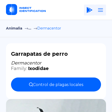
Animalia
...
Dermacentor
Home
Application
Terms of Use
Garrapatas de perro
Privacy Policy
Dermacentor
Family
:
Ixodidae
ES
Copiright © Niro ID
Control de plagas locales
EN
FR