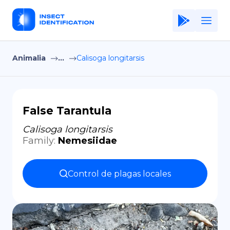
Animalia
...
Calisoga longitarsis
Home
Application
Terms of Use
False Tarantula
Privacy Policy
Calisoga longitarsis
Family
:
Nemesiidae
ES
Copiright © Niro ID
Control de plagas locales
EN
FR