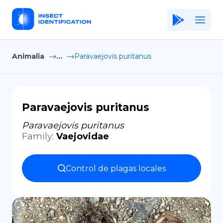
Animalia
...
Paravaejovis puritanus
Home
Application
Terms of Use
Paravaejovis puritanus
Privacy Policy
Paravaejovis puritanus
Family
:
Vaejovidae
ES
Copiright © Niro ID
Control de plagas locales
EN
FR