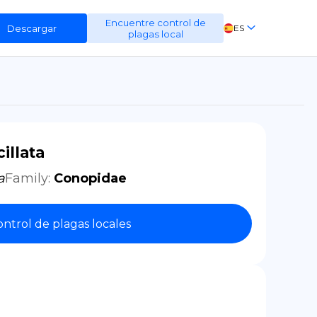
Encuentre control de
Descargar
ES
plagas local
EN
FR
DE
illata
a
Family
:
Conopidae
ntrol de plagas locales