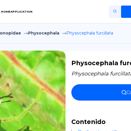
HOME
APPLICATION
onopidae
Physocephala
Physocephala furcillata
Home
Application
Terms of Use
Physocephala furc
Privacy Policy
Physocephala furcillat
ES
Co
Copiright © Niro ID
EN
Contenido
FR