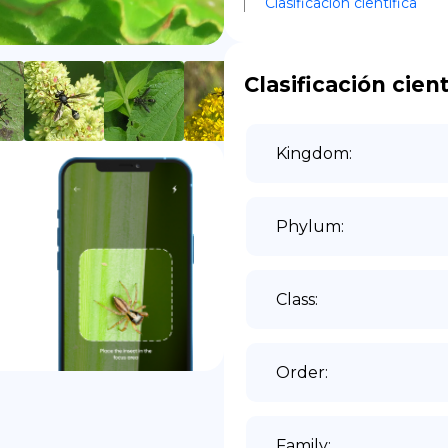
Clasificación científica
DE
Clasificación cient
Kingdom
:
Phylum
:
Class
:
Order
:
Family
: