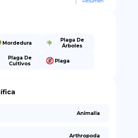
Resumen
Plaga De
Mordedura
Árboles
Plaga De
Plaga
Cultivos
ífica
Animalia
Arthropoda