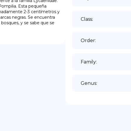
nte a la familia Lycaenidae. 
mpilia. Esta pequeña 
madamente 2-3 centímetros y 
marcas negras. Se encuentra 
Class
:
y bosques, y se sabe que se 
Order
:
Family
:
Genus
: