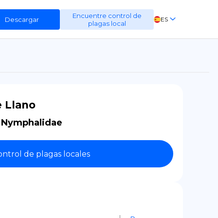
Encuentre control de
Descargar
ES
plagas local
EN
FR
DE
e Llano
:
Nymphalidae
ntrol de plagas locales