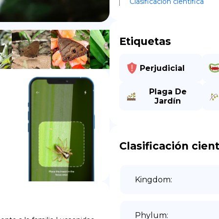
Clasificación científica
DE
Etiquetas
Perjudicial
Plaga De
Jardín
Clasificación cient
Kingdom
:
Phylum
: