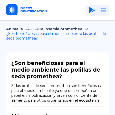
Animalia
...
Callosamia promethea
Home
¿Son beneficiosas para el medio ambiente las polillas de
seda promethea?
Application
Terms of Use
Privacy Policy
¿Son beneficiosas para el
medio ambiente las polillas de
ES
seda promethea?
Copiright © Niro ID
Sí, las polillas de seda promethea son beneficiosas 
para el medio ambiente ya que desempeñan un 
EN
papel en la polinización y sirven como fuente de 
alimento para otros organismos en el ecosistema.
FR