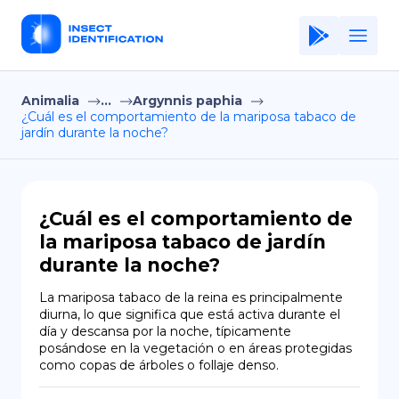
Animalia
...
Argynnis paphia
Home
¿Cuál es el comportamiento de la mariposa tabaco de
jardín durante la noche?
Application
Terms of Use
Privacy Policy
¿Cuál es el comportamiento de
la mariposa tabaco de jardín
ES
durante la noche?
Copiright © Niro ID
La mariposa tabaco de la reina es principalmente 
diurna, lo que significa que está activa durante el 
EN
día y descansa por la noche, típicamente 
posándose en la vegetación o en áreas protegidas 
como copas de árboles o follaje denso.
FR