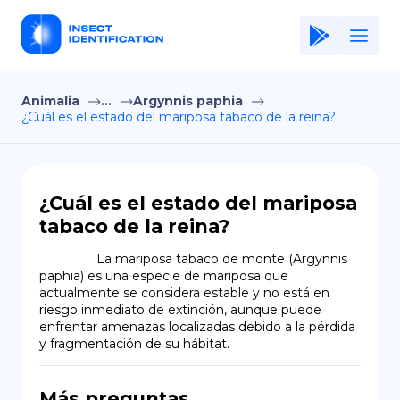
Animalia
...
Argynnis paphia
Home
¿Cuál es el estado del mariposa tabaco de la reina?
Application
Terms of Use
¿Cuál es el estado del mariposa
Privacy Policy
tabaco de la reina?
ES
                La mariposa tabaco de monte (Argynnis 
paphia) es una especie de mariposa que 
Copiright © Niro ID
actualmente se considera estable y no está en 
riesgo inmediato de extinción, aunque puede 
enfrentar amenazas localizadas debido a la pérdida 
EN
y fragmentación de su hábitat.
FR
Más preguntas