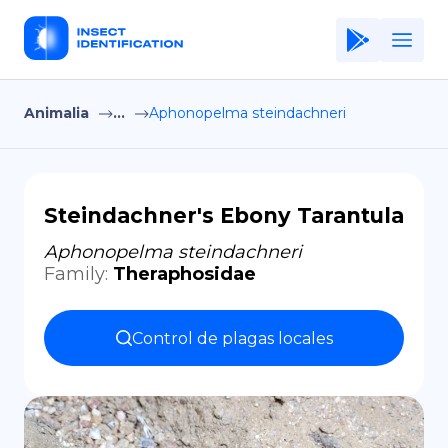
Animalia
...
Aphonopelma steindachneri
Home
Application
Terms of Use
Steindachner's Ebony Tarantula
Privacy Policy
Aphonopelma steindachneri
Family
:
Theraphosidae
ES
Copiright © Niro ID
Control de plagas locales
EN
FR