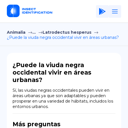
Animalia
...
Latrodectus hesperus
Home
¿Puede la viuda negra occidental vivir en áreas urbanas?
Application
Terms of Use
¿Puede la viuda negra
Privacy Policy
occidental vivir en áreas
urbanas?
ES
Sí, las viudas negras occidentales pueden vivir en 
Copiright © Niro ID
áreas urbanas ya que son adaptables y pueden 
prosperar en una variedad de hábitats, incluidos los 
EN
entornos urbanos.
Más preguntas
FR