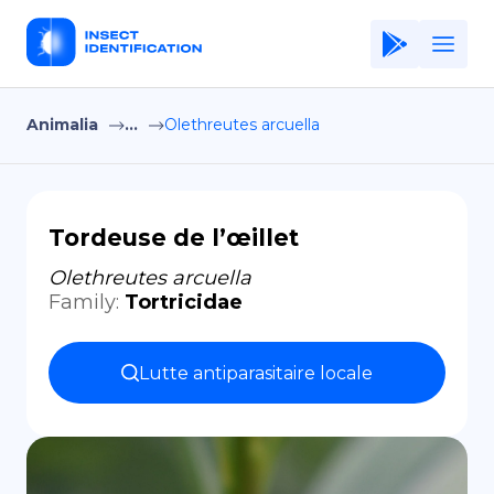
Animalia
...
Olethreutes arcuella
Home
Application
Terms of Use
Tordeuse de l’œillet
Privacy Policy
Olethreutes arcuella
Family
:
Tortricidae
FR
Copiright © Niro ID
Lutte antiparasitaire locale
EN
ES