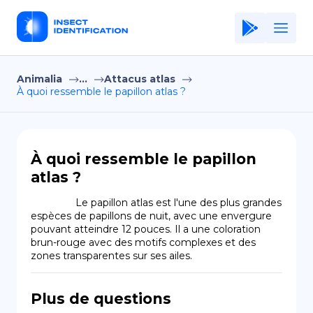
Animalia
...
Attacus atlas
Home
À quoi ressemble le papillon atlas ?
Application
Terms of Use
À quoi ressemble le papillon
Privacy Policy
atlas ?
FR
                Le papillon atlas est l'une des plus grandes 
espèces de papillons de nuit, avec une envergure 
Copiright © Niro ID
pouvant atteindre 12 pouces. Il a une coloration 
brun-rouge avec des motifs complexes et des 
zones transparentes sur ses ailes.
EN
Plus de questions
ES