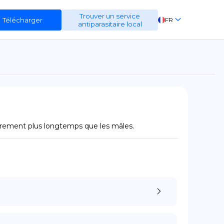
Trouver un service
Télécharger
FR
antiparasitaire local
EN
ES
DE
gèrement plus longtemps que les mâles.