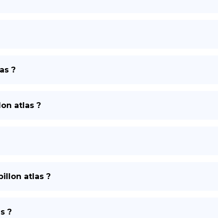
as ?
on atlas ?
illon atlas ?
s ?