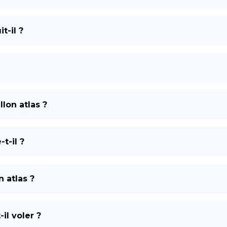
t-il ?
lon atlas ?
t-il ?
 atlas ?
il voler ?