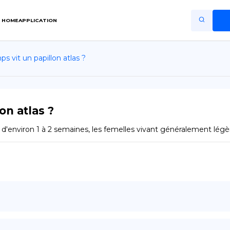
HOME
APPLICATION
 vit un papillon atlas ?
Home
Application
Terms of Use
on atlas ?
Privacy Policy
t d'environ 1 à 2 semaines, les femelles vivant généralement lé
FR
Copiright © Niro ID
EN
ES