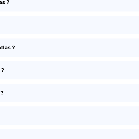
as ?
DE
tlas ?
 ?
 ?