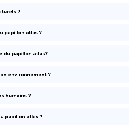
aturels ?
 papillon atlas ?
 du papillon atlas?
 son environnement ?
les humains ?
du papillon atlas ?