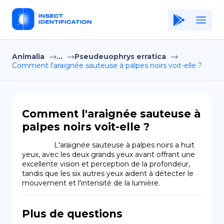
Animalia
...
Pseudeuophrys erratica
Home
Comment l'araignée sauteuse à palpes noirs voit-elle ?
Application
Terms of Use
Comment l'araignée sauteuse à
Privacy Policy
palpes noirs voit-elle ?
FR
                L'araignée sauteuse à palpes noirs a huit 
yeux, avec les deux grands yeux avant offrant une 
Copiright © Niro ID
excellente vision et perception de la profondeur, 
tandis que les six autres yeux aident à détecter le 
mouvement et l'intensité de la lumière.
EN
Plus de questions
ES