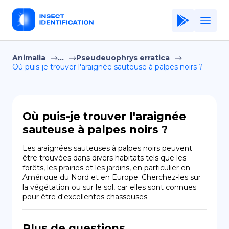
Animalia
...
Pseudeuophrys erratica
Home
Où puis-je trouver l'araignée sauteuse à palpes noirs ?
Application
Terms of Use
Où puis-je trouver l'araignée
Privacy Policy
sauteuse à palpes noirs ?
FR
Les araignées sauteuses à palpes noirs peuvent 
être trouvées dans divers habitats tels que les 
Copiright © Niro ID
forêts, les prairies et les jardins, en particulier en 
Amérique du Nord et en Europe. Cherchez-les sur 
la végétation ou sur le sol, car elles sont connues 
EN
pour être d'excellentes chasseuses.
ES
Plus de questions