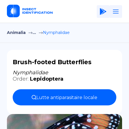
Animalia
...
Nymphalidae
Home
Application
Terms of Use
Brush-footed Butterflies
Privacy Policy
Nymphalidae
Order
:
Lepidoptera
FR
Copiright © Niro ID
Lutte antiparasitaire locale
EN
ES