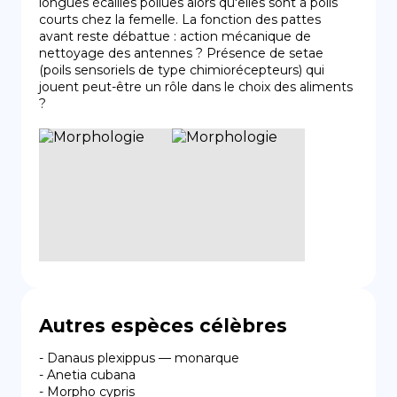
longues écailles poilues alors qu'elles sont à poils 
courts chez la femelle. La fonction des pattes 
avant reste débattue : action mécanique de 
nettoyage des antennes ? Présence de setae 
(poils sensoriels de type chimiorécepteurs) qui 
jouent peut-être un rôle dans le choix des aliments 
?
Autres espèces célèbres
- Danaus plexippus — monarque

- Anetia cubana

- Morpho cypris