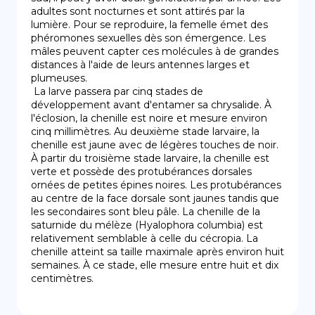
adultes sont nocturnes et sont attirés par la 
lumière. Pour se reproduire, la femelle émet des 
phéromones sexuelles dès son émergence. Les 
mâles peuvent capter ces molécules à de grandes 
distances à l'aide de leurs antennes larges et 
plumeuses.

 La larve passera par cinq stades de 
développement avant d'entamer sa chrysalide. À 
l'éclosion, la chenille est noire et mesure environ 
cinq millimètres. Au deuxième stade larvaire, la 
chenille est jaune avec de légères touches de noir. 
À partir du troisième stade larvaire, la chenille est 
verte et possède des protubérances dorsales 
ornées de petites épines noires. Les protubérances 
au centre de la face dorsale sont jaunes tandis que 
les secondaires sont bleu pâle. La chenille de la 
saturnide du mélèze (Hyalophora columbia) est 
relativement semblable à celle du cécropia. La 
chenille atteint sa taille maximale après environ huit 
semaines. À ce stade, elle mesure entre huit et dix 
centimètres.