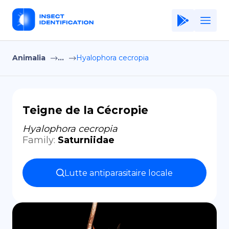
Animalia
...
Hyalophora cecropia
Home
Application
Terms of Use
Teigne de la Cécropie
Privacy Policy
Hyalophora cecropia
Family
:
Saturniidae
FR
Copiright © Niro ID
Lutte antiparasitaire locale
EN
ES