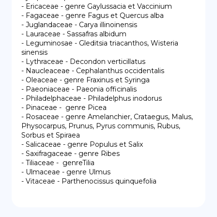
- Ericaceae - genre Gaylussacia et Vaccinium

- Fagaceae - genre Fagus et Quercus alba

- Juglandaceae - Carya illinoinensis

- Lauraceae - Sassafras albidum

- Leguminosae - Gleditsia triacanthos, Wisteria 
sinensis

- Lythraceae - Decondon verticillatus

- Naucleaceae - Cephalanthus occidentalis

- Oleaceae - genre Fraxinus et Syringa

- Paeoniaceae - Paeonia officinalis

- Philadelphaceae - Philadelphus inodorus

- Pinaceae -  genre Picea

- Rosaceae - genre Amelanchier, Crataegus, Malus, 
Physocarpus, Prunus, Pyrus communis, Rubus, 
Sorbus et Spiraea

- Salicaceae - genre Populus et Salix

- Saxifragaceae - genre Ribes

- Tiliaceae -  genreTilia

- Ulmaceae - genre Ulmus

- Vitaceae - Parthenocissus quinquefolia