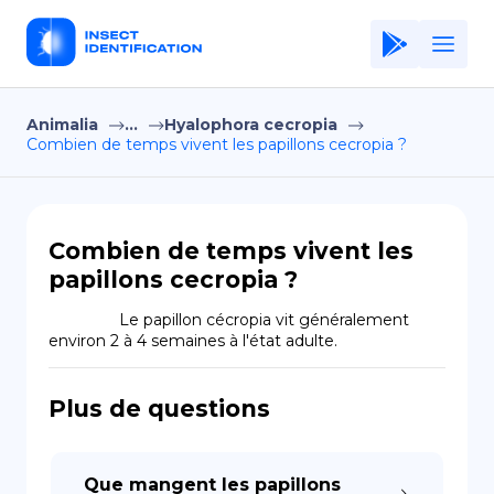
Animalia
...
Hyalophora cecropia
Home
Combien de temps vivent les papillons cecropia ?
Application
Terms of Use
Combien de temps vivent les
Privacy Policy
papillons cecropia ?
FR
                Le papillon cécropia vit généralement 
environ 2 à 4 semaines à l'état adulte.
Copiright © Niro ID
Plus de questions
EN
ES
Que mangent les papillons