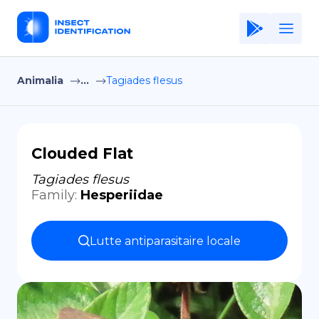
Animalia
...
Tagiades flesus
Home
Application
Terms of Use
Clouded Flat
Privacy Policy
Tagiades flesus
Family
:
Hesperiidae
FR
Copiright © Niro ID
Lutte antiparasitaire locale
EN
ES