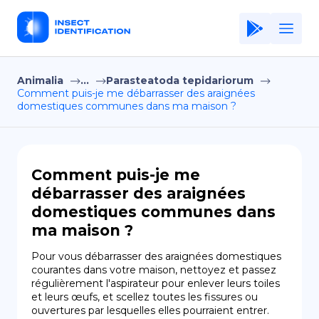
Animalia
...
Parasteatoda tepidariorum
Home
Comment puis-je me débarrasser des araignées
domestiques communes dans ma maison ?
Application
Terms of Use
Privacy Policy
Comment puis-je me
débarrasser des araignées
FR
domestiques communes dans
ma maison ?
Copiright © Niro ID
Pour vous débarrasser des araignées domestiques 
EN
courantes dans votre maison, nettoyez et passez 
régulièrement l'aspirateur pour enlever leurs toiles 
et leurs œufs, et scellez toutes les fissures ou 
ES
ouvertures par lesquelles elles pourraient entrer.