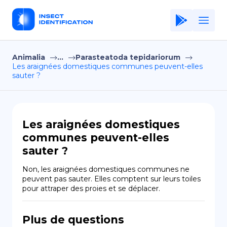
Animalia
...
Parasteatoda tepidariorum
Home
Les araignées domestiques communes peuvent-elles
sauter ?
Application
Terms of Use
Privacy Policy
Les araignées domestiques
communes peuvent-elles
FR
sauter ?
Copiright © Niro ID
Non, les araignées domestiques communes ne 
peuvent pas sauter. Elles comptent sur leurs toiles 
EN
pour attraper des proies et se déplacer.
Plus de questions
ES