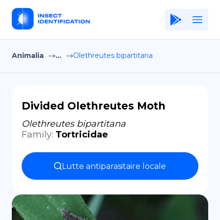
Animalia
...
Olethreutes bipartitana
Home
Application
Terms of Use
Divided Olethreutes Moth
Privacy Policy
Olethreutes bipartitana
Family
:
Tortricidae
FR
Copiright © Niro ID
Lutte antiparasitaire locale
EN
ES