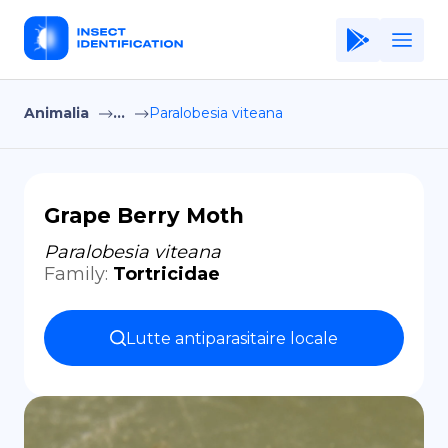
Animalia
...
Paralobesia viteana
Home
Application
Terms of Use
Grape Berry Moth
Privacy Policy
Paralobesia viteana
Family
:
Tortricidae
FR
Copiright © Niro ID
Lutte antiparasitaire locale
EN
ES