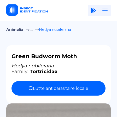
Animalia
...
Hedya nubiferana
Home
Application
Terms of Use
Green Budworm Moth
Privacy Policy
Hedya nubiferana
Family
:
Tortricidae
FR
Copiright © Niro ID
Lutte antiparasitaire locale
EN
ES