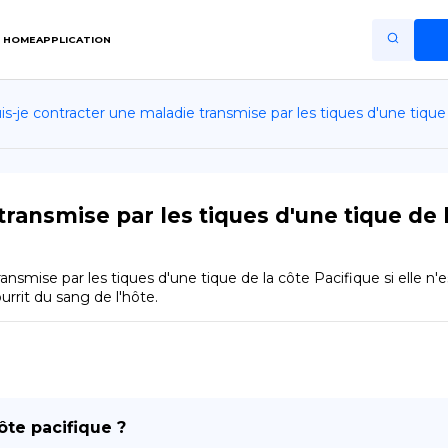
HOME
APPLICATION
is-je contracter une maladie transmise par les tiques d'une tique 
Home
Application
Terms of Use
ransmise par les tiques d'une tique de la
Privacy Policy
smise par les tiques d'une tique de la côte Pacifique si elle n'
FR
urrit du sang de l'hôte.
Copiright © Niro ID
EN
ôte pacifique ?
ES