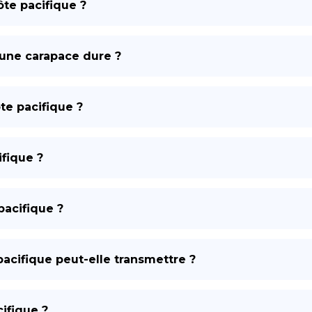
côte pacifique ?
DE
e une carapace dure ?
te pacifique ?
ifique ?
pacifique ?
pacifique peut-elle transmettre ?
cifique ?