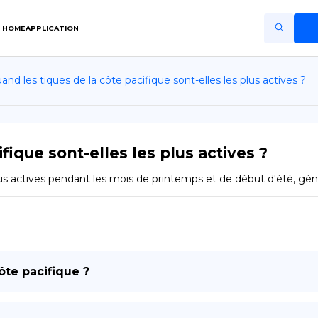
HOME
APPLICATION
and les tiques de la côte pacifique sont-elles les plus actives ?
Home
Application
Terms of Use
fique sont-elles les plus actives ?
Privacy Policy
sont les plus actives pendant les mois de printemps et de début d'été, gé
FR
Copiright © Niro ID
EN
ôte pacifique ?
ES