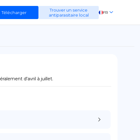
Trouver un service
Télécharger
FR
antiparasitaire local
EN
ES
DE
néralement d'avril à juillet.