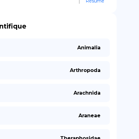
Résumé
ntifique
Animalia
Arthropoda
Arachnida
Araneae
Theraphosidae