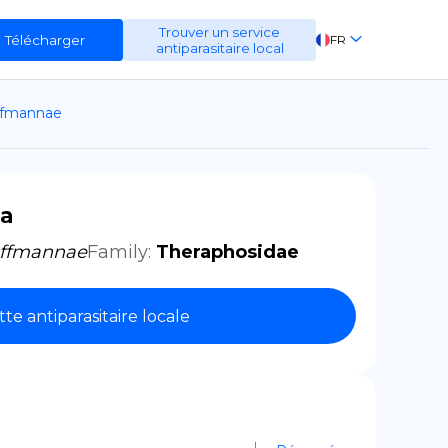
Trouver un service
Télécharger
FR
antiparasitaire local
EN
ffmannae
ES
DE
la
offmannae
Family
:
Theraphosidae
tte antiparasitaire locale