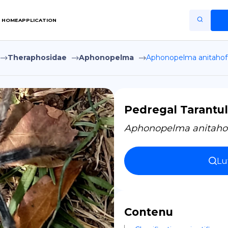
HOME
APPLICATION
Theraphosidae
Aphonopelma
Aphonopelma anitaho
Home
Application
Terms of Use
Pedregal Tarantu
Privacy Policy
Aphonopelma anitah
FR
Lu
Copiright © Niro ID
EN
Contenu
ES