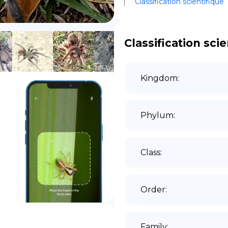
Classification scientifique
DE
Classification scie
Kingdom
:
Phylum
:
Class
:
Order
:
Family
: