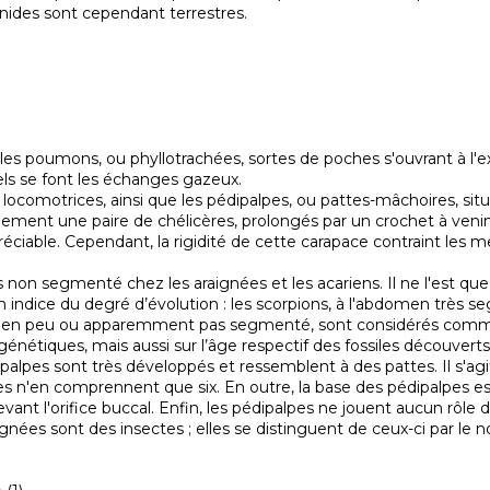
chnides sont cependant terrestres.
les poumons, ou phyllotrachées, sortes de poches s'ouvrant à l'ex
uels se font les échanges gazeux.

lement une paire de chélicères, prolongés par un crochet à venin.
réciable. Cependant, la rigidité de cette carapace contraint les
indice du degré d’évolution : les scorpions, à l'abdomen très se
abdomen peu ou apparemment pas segmenté, sont considérés comme l
nétiques, mais aussi sur l’âge respectif des fossiles découverts p
es n'en comprennent que six. En outre, la base des pédipalpes 
devant l'orifice buccal. Enfin, les pédipalpes ne jouent aucun rôle 