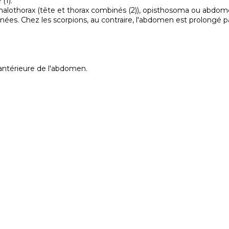
1).

lothorax (tête et thorax combinés (2)), opisthosoma ou abdomen 
onnées. Chez les scorpions, au contraire, l'abdomen est prolon
 antérieure de l'abdomen.