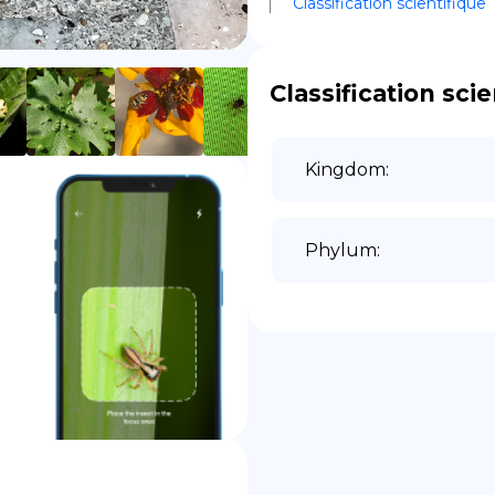
Classification scientifique
DE
Classification scie
Kingdom
:
Phylum
: