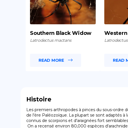
Southern Black Widow
Western
Latrodectus mactans
Latrodectus
READ MORE
READ 
Histoire
Les premiers arthropodes à pinces du sous-ordre des
de l'ère Paléozoïque. La plupart se sont adaptés à la
connus de scorpions et d'araignées fort semblables
 On a recensé environ 80,000 espèces d'arachnides, dont plus de 1500 espèces de scorpions et 50000 espèces d'araignées, vivant dans tous les biotopes, des régions 