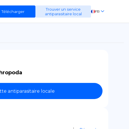
Trouver un service
Télécharger
FR
antiparasitaire local
EN
ES
DE
hropoda
tte antiparasitaire locale