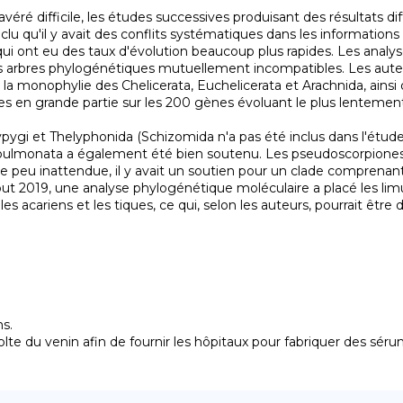
avéré difficile, les études successives produisant des résultats d
u qu'il y avait des conflits systématiques dans les informations p
ui ont eu des taux d'évolution beaucoup plus rapides. Les analy
es arbres phylogénétiques mutuellement incompatibles. Les auteur
 monophylie des Chelicerata, Euchelicerata et Arachnida, ainsi q
 en grande partie sur les 200 gènes évoluant le plus lentement ; 
pulmonata a également été bien soutenu. Les pseudoscorpiones 
 peu inattendue, il y avait un soutien pour un clade comprenant 
ut 2019, une analyse phylogénétique moléculaire a placé les limu
 acariens et les tiques, ce qui, selon les auteurs, pourrait être 
.

colte du venin afin de fournir les hôpitaux pour fabriquer des séru