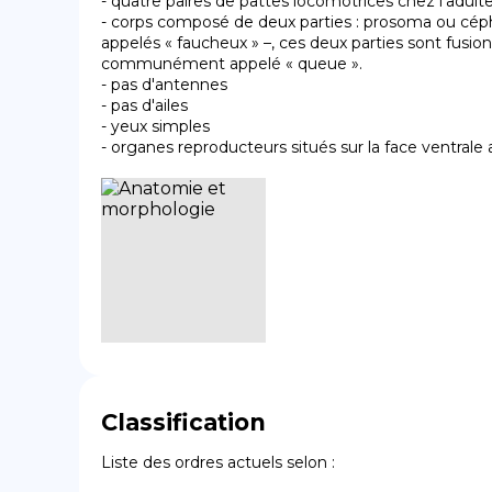
- quatre paires de pattes locomotrices chez l'adulte (
- corps composé de deux parties : prosoma ou cépha
appelés « faucheux » –, ces deux parties sont fusi
communément appelé « queue ».

- pas d'antennes

- pas d'ailes

- yeux simples

- organes reproducteurs situés sur la face ventrale
Classification
Liste des ordres actuels selon :
