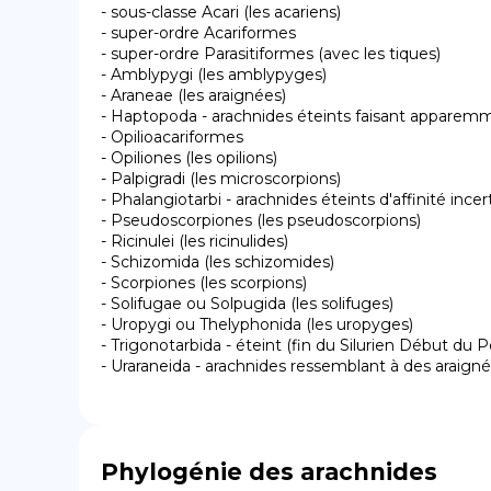
- sous-classe Acari (les acariens)

- super-ordre Acariformes

- super-ordre Parasitiformes (avec les tiques)

- Amblypygi (les amblypyges)

- Araneae (les araignées)

- Haptopoda - arachnides éteints faisant apparemm
- Opilioacariformes

- Opiliones (les opilions)

- Palpigradi (les microscorpions)

- Phalangiotarbi - arachnides éteints d'affinité incert
- Pseudoscorpiones (les pseudoscorpions)

- Ricinulei (les ricinulides)

- Schizomida (les schizomides)

- Scorpiones (les scorpions)

- Solifugae ou Solpugida (les solifuges)

- Uropygi ou Thelyphonida (les uropyges)

- Trigonotarbida - éteint (fin du Silurien Début du P
- Uraraneida - arachnides ressemblant à des araigné
Phylogénie des arachnides