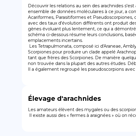
Découvrir les relations au sein des arachnides s'est 
ensemble de données moléculaires à ce jour, a concl
Acariformes, Parasitiformes et Pseudoscorpiones, q
avec des taux d'évolution différents ont produit d
gènes évoluant plus lentement, ce qui a démontré la
schéma ci-dessous résume leurs conclusions, basées
emplacements incertains.

 Les Tetrapulmonata, composé ici d'Araneae, Amblypygi et Thelyphonida (Schizomida n'a pas été inclus dans l'étude), a reçu un soutien important. L'ajout de 
Scorpiones pour produire un clade appelé Arachno
tant que frères des Scorpiones. De manière quelque
non trouvée dans la plupart des autres études. Déb
Il a également regroupé les pseudoscorpions avec les
Élevage d'arachnides
Les amateurs élèvent des mygales ou des scorpions
 Il existe aussi des « fermes à araignées » où on ré