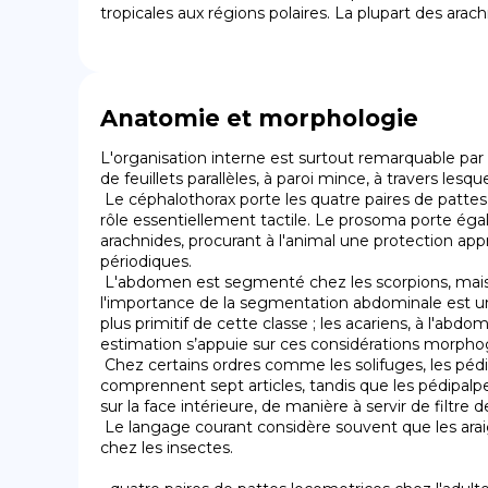
tropicales aux régions polaires. La plupart des ara
Anatomie et morphologie
L'organisation interne est surtout remarquable par 
de feuillets parallèles, à paroi mince, à travers lesq
 Le céphalothorax porte les quatre paires de pattes locomotrices, ainsi que les pédipalpes, ou pattes-mâchoires, situés à l'avant du prosoma. Ces pédipalpes jouent un 
rôle essentiellement tactile. Le prosoma porte éga
arachnides, procurant à l'animal une protection app
périodiques.

 L'abdomen est segmenté chez les scorpions, mais non segmenté chez les araignées et les acariens. Il ne l'est que faiblement chez les opilions. On estime que 
l'importance de la segmentation abdominale est un 
plus primitif de cette classe ; les acariens, à l'
estimation s’appuie sur ces considérations morphogé
 Chez certains ordres comme les solifuges, les pédipalpes sont très développés et ressemblent à des pattes. Il s'agit bien cependant d'organes différents : les pattes 
comprennent sept articles, tandis que les pédipalp
sur la face intérieure, de manière à servir de filtre 
 Le langage courant considère souvent que les araignées sont des insectes ; elles se distinguent de ceux-ci par le nombre des pattes : huit chez les arachnides, six 
chez les insectes.
