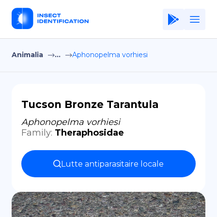
Animalia
...
Aphonopelma vorhiesi
Home
Application
Terms of Use
Tucson Bronze Tarantula
Privacy Policy
Aphonopelma vorhiesi
Family
:
Theraphosidae
FR
Copiright © Niro ID
Lutte antiparasitaire locale
EN
ES