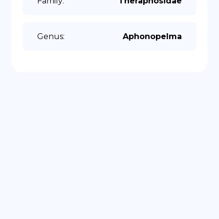
Family
:
Theraphosidae
Genus
:
Aphonopelma