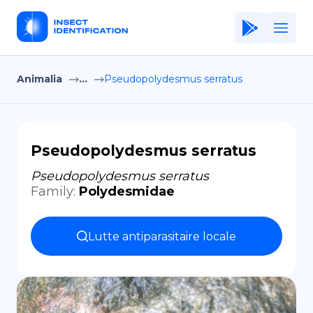
Animalia
...
Pseudopolydesmus serratus
Home
Application
Terms of Use
Pseudopolydesmus serratus
Privacy Policy
Pseudopolydesmus serratus
Family
:
Polydesmidae
FR
Copiright © Niro ID
Lutte antiparasitaire locale
EN
ES