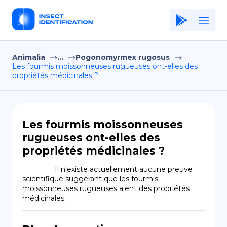
Animalia
...
Pogonomyrmex rugosus
Home
Les fourmis moissonneuses rugueuses ont-elles des
propriétés médicinales ?
Application
Terms of Use
Privacy Policy
Les fourmis moissonneuses
rugueuses ont-elles des
FR
propriétés médicinales ?
Copiright © Niro ID
                Il n'existe actuellement aucune preuve 
scientifique suggérant que les fourmis 
EN
moissonneuses rugueuses aient des propriétés 
médicinales.
ES