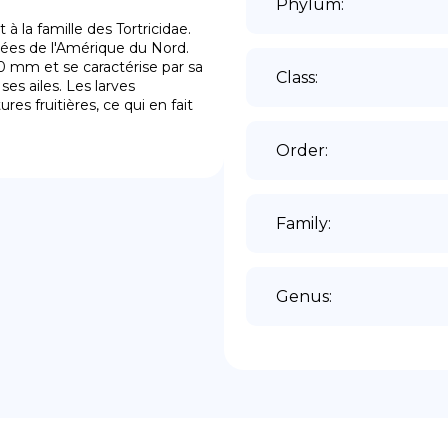
Phylum
:
 la famille des Tortricidae. 
es de l'Amérique du Nord. 
0 mm et se caractérise par sa 
Class
:
es ailes. Les larves 
es fruitières, ce qui en fait 
Order
:
Family
:
Genus
: