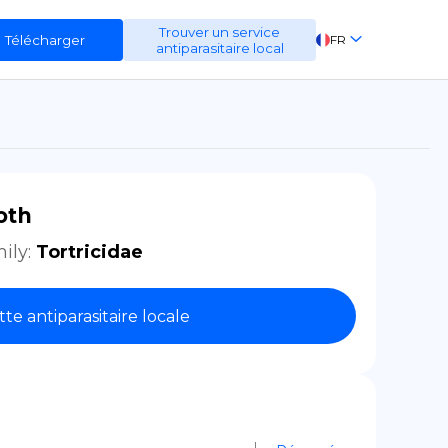
Trouver un service
Télécharger
FR
antiparasitaire local
EN
ES
DE
oth
ily
:
Tortricidae
tte antiparasitaire locale