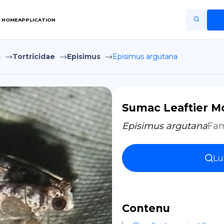
HOME
APPLICATION
a
Tortricidae
Episimus
Episimus argutana
Home
Application
Terms of Use
Sumac Leaftier M
Privacy Policy
Episimus argutana
Fam
FR
Lu
Copiright © Niro ID
EN
Contenu
ES