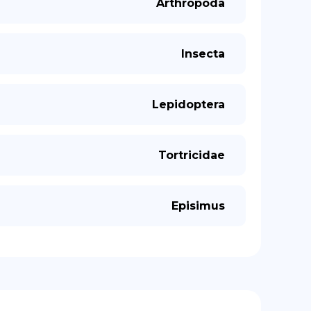
Arthropoda
Insecta
Lepidoptera
Tortricidae
Episimus