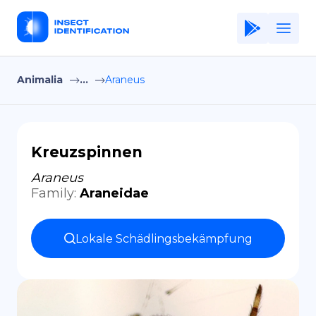
Animalia
...
Araneus
Home
Application
Terms of Use
Kreuzspinnen
Privacy Policy
Araneus
Family
:
Araneidae
DE
Copiright © Niro ID
Lokale Schädlingsbekämpfung
EN
FR