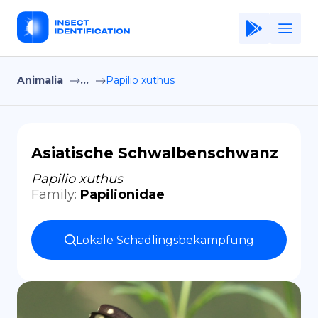
Animalia
...
Papilio xuthus
Home
Application
Terms of Use
Asiatische Schwalbenschwanz
Privacy Policy
Papilio xuthus
Family
:
Papilionidae
DE
Copiright © Niro ID
Lokale Schädlingsbekämpfung
EN
FR