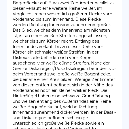
Bogenflecke auf. Etwa zwei Zentimeter parallel zu 
dieser verläuft eine weitere Reihe weißer, im 
Vergleich jedoch wesentlich größerer Flecke vom 
Vorderrand bis zum Innenrand. Diese Flecke 
werden Richtung Innenrand zunehmend größer. 
Das Glied, welches dem Innenrand am nächsten 
ist, ist an einen weißen Streifen angeschlossen, 
welcher bis zum Körper reicht. Entlang des 
Innenrandes verläuft bis zu dieser Reihe vom 
Körper ein schmaler weißer Streifen. In der 
Diskoidalzelle befinden sich vom Körper 
ausgehend, vier weiße dünne Streifen. Nahe der 
Grenze Diskalregion/Postdiskalregion befinden sich 
beim Vorderrand zwei große weiße Bogenflecke, 
die beinahe einen Kreis bilden. Wenige Zentimeter 
von diesen entfernt befindet sich in der Nähe des 
Vorderrandes noch ein kleiner weißer Fleck. Die 
Hinterflügel haben eine schwarze Grundfärbung 
und weisen entlang des Außenrandes eine Reihe 
weißer Bogenflecke auf, welche Richtung 
Innenrand zunehmend dicker werden. In der Basal- 
und Diskalregion befinden sich einige 
unterschiedlich große weiße Flecke sowie ein 
schwarzer Fleck nahe dem Vorderrand. Im 