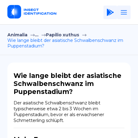
Animalia
...
Papilio xuthus
Home
Wie lange bleibt der asiatische Schwalbenschwanz im
Puppenstadium?
Application
Terms of Use
Privacy Policy
Wie lange bleibt der asiatische
Schwalbenschwanz im
DE
Puppenstadium?
Copiright © Niro ID
Der asiatische Schwalbenschwanz bleibt 
typischerweise etwa 2 bis 3 Wochen im 
EN
Puppenstadium, bevor er als erwachsener 
Schmetterling schlüpft.
FR