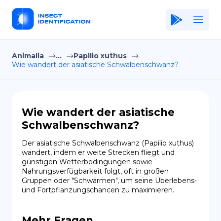
Animalia
...
Papilio xuthus
Home
Wie wandert der asiatische Schwalbenschwanz?
Application
Terms of Use
Wie wandert der asiatische
Privacy Policy
Schwalbenschwanz?
DE
Der asiatische Schwalbenschwanz (Papilio xuthus) 
wandert, indem er weite Strecken fliegt und 
Copiright © Niro ID
günstigen Wetterbedingungen sowie 
Nahrungsverfügbarkeit folgt, oft in großen 
Gruppen oder "Schwärmen", um seine Überlebens- 
EN
und Fortpflanzungschancen zu maximieren.
FR
Mehr Fragen