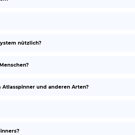
system nützlich?
e Menschen?
 Atlasspinner und anderen Arten?
pinners?