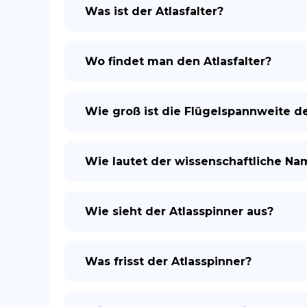
Was ist der Atlasfalter?
Wo findet man den Atlasfalter?
Wie groß ist die Flügelspannweite de
Wie lautet der wissenschaftliche Na
Wie sieht der Atlasspinner aus?
Was frisst der Atlasspinner?