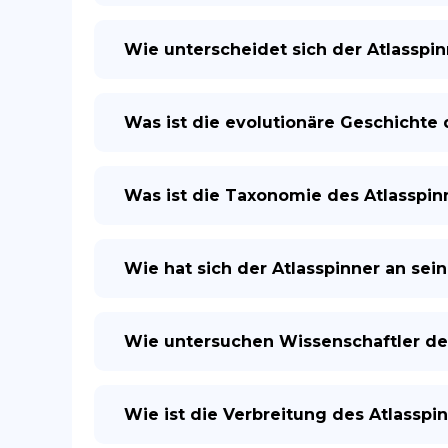
Wie unterscheidet sich der Atlasspi
Was ist die evolutionäre Geschichte 
Was ist die Taxonomie des Atlasspin
Wie hat sich der Atlasspinner an s
Wie untersuchen Wissenschaftler den
Wie ist die Verbreitung des Atlasspi