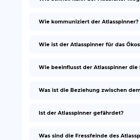
Wie kommuniziert der Atlasspinner?
Wie ist der Atlasspinner für das Öko
Wie beeinflusst der Atlasspinner di
Was ist die Beziehung zwischen dem
Ist der Atlasspinner gefährdet?
Was sind die Fressfeinde des Atlass