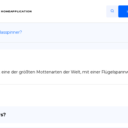
HOME
APPLICATION
lasspinner?
Home
Application
Terms of Use
Privacy Policy
st eine der größten Mottenarten der Welt, mit einer Flügelspannwei
DE
Copiright © Niro ID
EN
rs?
FR