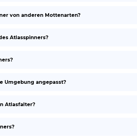
nner von anderen Mottenarten?
des Atlasspinners?
ners?
eine Umgebung angepasst?
 Atlasfalter?
nners?