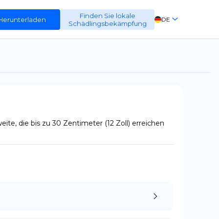
Finden Sie lokale
Herunterladen
DE
Schädlingsbekämpfung
EN
FR
ES
te, die bis zu 30 Zentimeter (12 Zoll) erreichen 