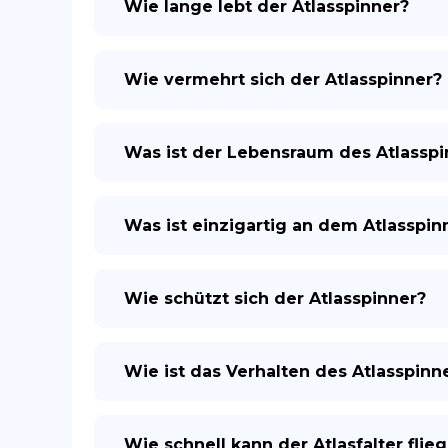
Wie lange lebt der Atlasspinner?
Wie vermehrt sich der Atlasspinner?
Was ist der Lebensraum des Atlasspi
Was ist einzigartig an dem Atlasspin
Wie schützt sich der Atlasspinner?
Wie ist das Verhalten des Atlasspinn
Wie schnell kann der Atlasfalter flie