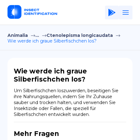
Animalia
...
Ctenolepisma longicaudata
Home
Wie werde ich graue Silberfischchen los?
Application
Terms of Use
Wie werde ich graue
Privacy Policy
Silberfischchen los?
DE
Um Silberfischchen loszuwerden, beseitigen Sie 
ihre Nahrungsquellen, indem Sie Ihr Zuhause 
Copiright © Niro ID
sauber und trocken halten, und verwenden Sie 
Insektizide oder Fallen, die speziell für 
Silberfischchen entwickelt wurden.
EN
Mehr Fragen
FR